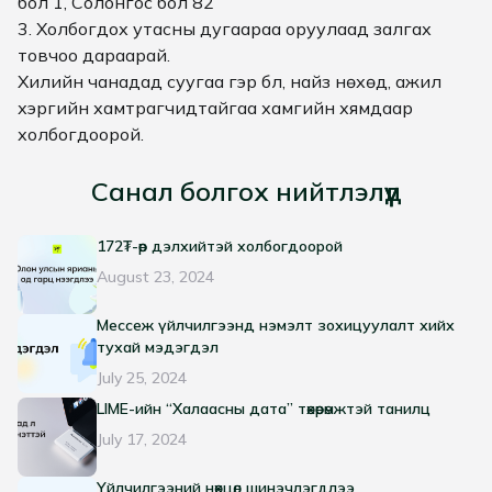
бол 1, Солонгос бол 82
3. Холбогдох утасны дугаараа оруулаад залгах
товчоо дараарай.
Хилийн чанадад суугаа гэр бүл, найз нөхөд, ажил
хэргийн хамтрагчидтайгаа хамгийн хямдаар
холбогдоорой.
Санал болгох нийтлэлүүд
172₮-өөр дэлхийтэй холбогдоорой
August 23, 2024
Мессеж үйлчилгээнд нэмэлт зохицуулалт хийх
тухай мэдэгдэл
July 25, 2024
LIME-ийн “Халаасны дата” төхөөрөмжтэй танилц
July 17, 2024
Үйлчилгээний нөхцөл шинэчлэгдлээ