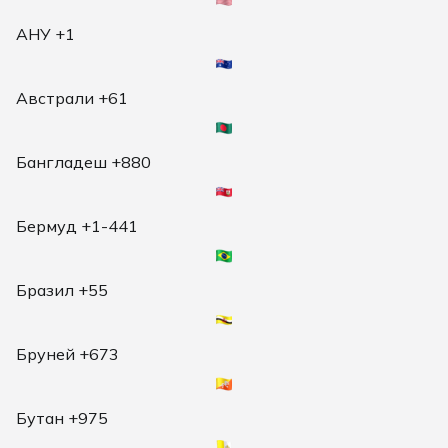
АНУ +1
Австрали +61
Бангладеш +880
Бермуд +1-441
Бразил +55
Бруней +673
Бутан +975