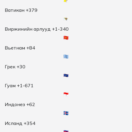
Ватикан +379
Виржинийн арлууд +1-340
Вьетнам +84
Грек +30
Гуам +1-671
Индонез +62
Исланд +354