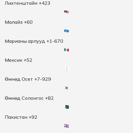
Лихтенштайн +423
Малайз +60
Марианы арлууд +1-670
Мексик +52
Өмнөд Осет +7-929
Өмнөд Солонгос +82
Пакистан +92