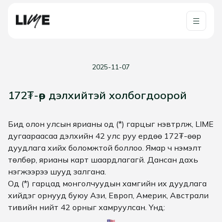
2025-11-07
172₮-өөр дэлхийтэй холбогдоорой
Бид олон улсын ярианы од (*) гарцыг нэвтрүүлж, LIME
дугаараасаа дэлхийн 42 улс руу ердөө 172₮-өөр
дуудлага хийх боломжтой боллоо. Ямар ч нэмэлт
төлбөр, ярианы карт шаардлагагүй. Дансан дахь
нэгжээрээ шууд залгана.
Од (*) гарцад монголчуудын хамгийн их дуудлага
хийдэг орнууд буюу Ази, Европ, Америк, Австрали
тивийн нийт 42 орныг хамруулсан. Үүнд: