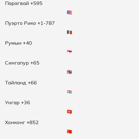
Парагвай +595
Пуэрто Рико +1-787
Румын +40
Сингапур +65
Тайланд +66
Унгар +36
Хонконг +852