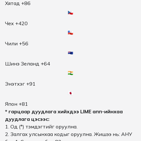
Хятад +86
Чех +420
Чили +56
Шинэ Зеланд +64
Энэтхэг +91
Япон +81
* гарцаар дуудлага хийхдээ LIME апп-ийнхаа
дуудлага цэсээс:
1. Од (*) тэмдэгтийг оруулна.
2. Залгах улсынхаа кодыг оруулна. Жишээ нь: АНУ