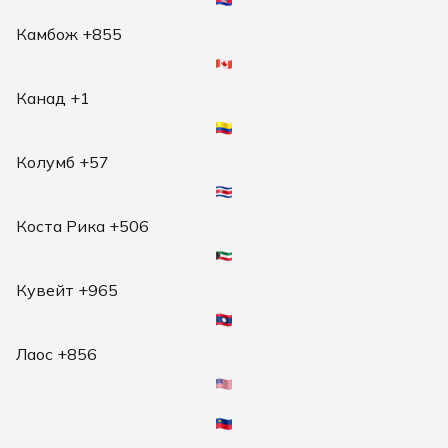
Камбож +855
Канад +1
Колумб +57
Коста Рика +506
Кувейт +965
Лаос +856